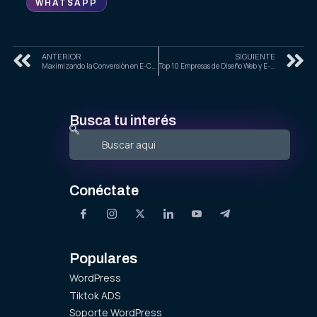
WHATSAPP
ANTERIOR
SIGUIENTE
Maximizando la Conversión en E-Commerce con Estrategias de UX y Diseño 2026
Top 10 Empresas de Diseño Web y E-Commerce en Ciudad de México para 2025
Busca tu interés
Conéctate
Populares
WordPress
Tiktok ADS
Soporte WordPress