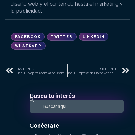
diseño web y el contenido hasta el marketing y
la publicidad.
FACEBOOK
TWITTER
LINKEDIN
WHATSAPP
ANTERIOR
SIGUIENTE
Top 10: Mejores Agencias de Diseño Web en México para 2025
Top 10 Empresas de Diseño Web en Michoacán: Guía Completa para Negocios en Uruapan, Morelia y Zamora
Busca tu interés
Conéctate