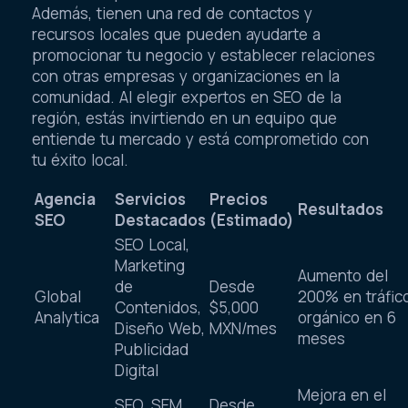
Además, tienen una red de contactos y
recursos locales que pueden ayudarte a
promocionar tu negocio y establecer relaciones
con otras empresas y organizaciones en la
comunidad. Al elegir expertos en SEO de la
región, estás invirtiendo en un equipo que
entiende tu mercado y está comprometido con
tu éxito local.
Agencia
Servicios
Precios
Resultados
SEO
Destacados
(Estimado)
SEO Local,
Marketing
Aumento del
de
Desde
Global
200% en tráfic
Contenidos,
$5,000
Analytica
orgánico en 6
Diseño Web,
MXN/mes
meses
Publicidad
Digital
Mejora en el
SEO, SEM,
Desde