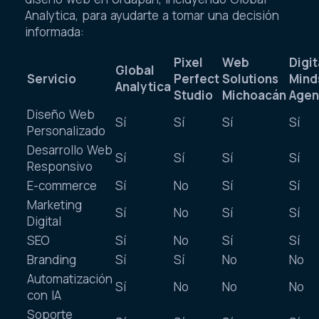
Analytica, para ayudarte a tomar una decisión
informada:
Pixel
Web
Digit
Global
Servicio
Perfect
Solutions
Mind
Analytica
Studio
Michoacán
Agen
Diseño Web
Sí
Sí
Sí
Sí
Personalizado
Desarrollo Web
Sí
Sí
Sí
Sí
Responsivo
E-commerce
Sí
No
Sí
Sí
Marketing
Sí
No
Sí
Sí
Digital
SEO
Sí
No
Sí
Sí
Branding
Sí
Sí
No
No
Automatización
Sí
No
No
No
con IA
Soporte