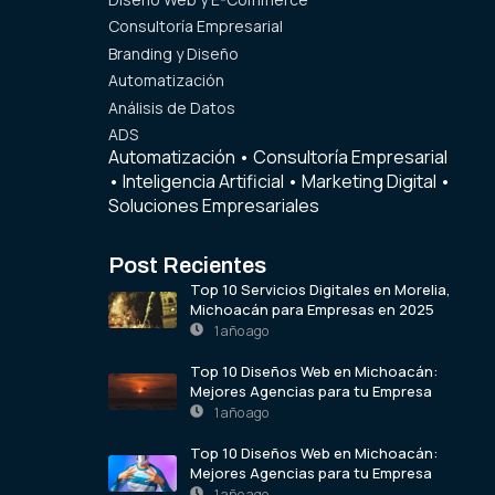
Consultoría Empresarial
Branding y Diseño
Automatización
Análisis de Datos
ADS
Automatización
•
Consultoría Empresarial
•
Inteligencia Artificial
•
Marketing Digital
•
Soluciones Empresariales
Post Recientes
Top 10 Servicios Digitales en Morelia,
Michoacán para Empresas en 2025
1 año ago
Top 10 Diseños Web en Michoacán:
Mejores Agencias para tu Empresa
1 año ago
Top 10 Diseños Web en Michoacán:
Mejores Agencias para tu Empresa
1 año ago