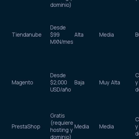
hosting y
y
dominio)
Desde
Tiendanube
$99
Alta
Media
B
MXN/mes
Desde
C
Magento
$2,000
Baja
Muy Alta
y
USD/año
d
Gratis
C
(requiere
PrestaShop
Media
Media
y
hosting y
d