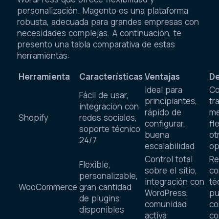
personalización. Magento es una plataforma
robusta, adecuada para grandes empresas con
necesidades complejas. A continuación, te
presento una tabla comparativa de estas
herramientas:
Herramienta
Características
Ventajas
De
Ideal para
Co
Fácil de usar,
principiantes,
tr
integración con
rápido de
m
Shopify
redes sociales,
configurar,
fl
soporte técnico
buena
ot
24/7
escalabilidad
op
Control total
Re
Flexible,
sobre el sitio,
co
personalizable,
integración con
té
WooCommerce
gran cantidad
WordPress,
pu
de plugins
comunidad
co
disponibles
activa
co