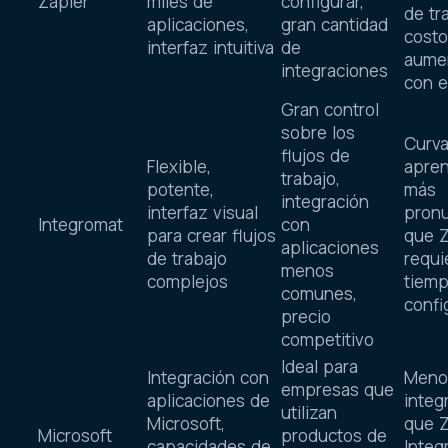
Zapier
miles de
configurar,
de tr
aplicaciones,
gran cantidad
cost
interfaz intuitiva
de
aume
integraciones
con e
Gran control
sobre los
Curva
flujos de
Flexible,
apren
trabajo,
potente,
más
integración
interfaz visual
pron
Integromat
con
para crear flujos
que Z
aplicaciones
de trabajo
requi
menos
complejos
tiemp
comunes,
confi
precio
competitivo
Ideal para
Integración con
Meno
empresas que
aplicaciones de
integ
utilizan
Microsoft,
que Z
Microsoft
productos de
capacidades de
Integ