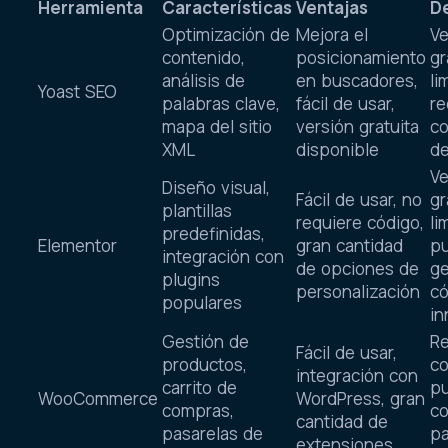
Herramienta
Características
Ventajas
D
Optimización de
Mejora el
Ve
contenido,
posicionamiento
gr
análisis de
en buscadores,
li
Yoast SEO
palabras clave,
fácil de usar,
re
mapa del sitio
versión gratuita
co
XML
disponible
d
Ve
Diseño visual,
Fácil de usar, no
gr
plantillas
requiere código,
li
predefinidas,
Elementor
gran cantidad
p
integración con
de opciones de
ge
plugins
personalización
có
populares
in
Gestión de
Re
Fácil de usar,
productos,
co
integración con
carrito de
pu
WooCommerce
WordPress, gran
compras,
co
cantidad de
pasarelas de
pa
extensiones