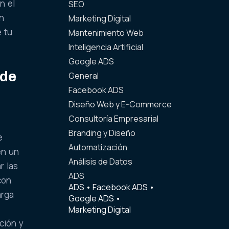
n el
SEO
ón
Marketing Digital
e tu
Mantenimiento Web
Inteligencia Artificial
Google ADS
 de
General
Facebook ADS
Diseño Web y E-Commerce
Consultoría Empresarial
Branding y Diseño
e
Automatización
en un
Análisis de Datos
r las
ADS
con
ADS
•
Facebook ADS
•
arga
Google ADS
•
Marketing Digital
ción y