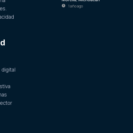
ena
1 año ago
es.
acidad
ad
digital
stiva
mas
sector
o