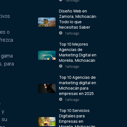
1 año ago
Diseño Web en
tivos
Zamora, Michoacán:
Todo lo que
Necesitas Saber
res o
1 año ago
frezca
Top 10 Mejores
Agencias de
Marketing Digital en
a gama
Morelia, Michoacán
s, para
1 año ago
Top 10 Agencias de
marketing digital en
Michoacán para
empresas en 2025
1 año ago
e
Top 10 Servicios
 y
Digitales para
a su
Empresas en
Morelia, Michoacán