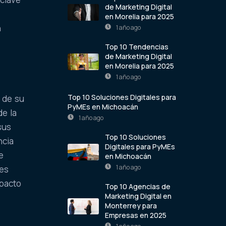
de Marketing Digital
en Morelia para 2025
n
1 año ago
Top 10 Tendencias
de Marketing Digital
en Morelia para 2025
1 año ago
Top 10 Soluciones Digitales para
l de su
PyMEs en Michoacán
de la
1 año ago
sus
Top 10 Soluciones
ncia
Digitales para PyMEs
e
en Michoacán
1 año ago
tes
mpacto
Top 10 Agencias de
Marketing Digital en
Monterrey para
Empresas en 2025