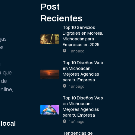
Post
Recientes
Top 10 Servicios
Digitales en Morelia,
jas
Michoacán para
Empresas en 2025
os
1 año ago
Top 10 Diseños Web
u
en Michoacán:
a que
Mejores Agencias
para tu Empresa
 de
1 año ago
nline,
Top 10 Diseños Web
en Michoacán:
Mejores Agencias
para tu Empresa
1 año ago
local
Tendencias de