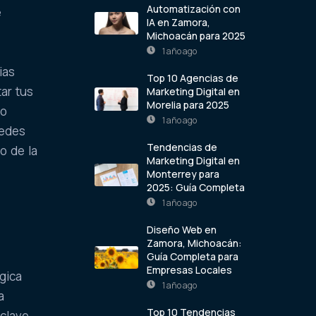
Automatización con
e
IA en Zamora,
Michoacán para 2025
1 año ago
ias
Top 10 Agencias de
ar tus
Marketing Digital en
Morelia para 2025
no
1 año ago
uedes
Tendencias de
o de la
Marketing Digital en
Monterrey para
2025: Guía Completa
1 año ago
Diseño Web en
Zamora, Michoacán:
Guía Completa para
Empresas Locales
gica
1 año ago
a
Top 10 Tendencias
 clave