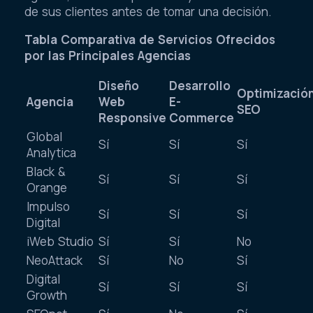
de sus clientes antes de tomar una decisión.
Tabla Comparativa de Servicios Ofrecidos
por las Principales Agencias
Diseño
Desarrollo
Optimizació
Agencia
Web
E-
SEO
Responsive
Commerce
Global
Sí
Sí
Sí
Analytica
Black &
Sí
Sí
Sí
Orange
Impulso
Sí
Sí
Sí
Digital
iWeb Studio
Sí
Sí
No
NeoAttack
Sí
No
Sí
Digital
Sí
Sí
Sí
Growth