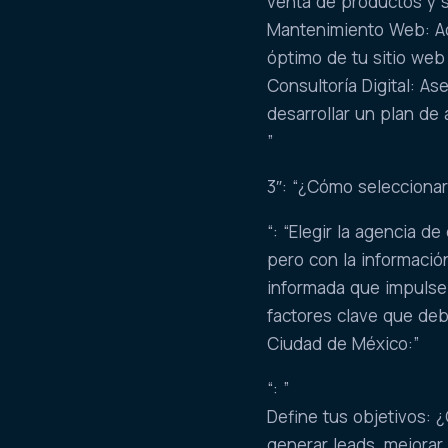
venta de productos y s
Mantenimiento Web: Act
óptimo de tu sitio web
Consultoría Digital: As
desarrollar un plan de 
”
3″: “¿Cómo seleccionar
“: “Elegir la agencia 
pero con la informaci
informada que impulse 
factores clave que deb
Ciudad de México:”
“: ”
Define tus objetivos: 
generar leads, mejorar