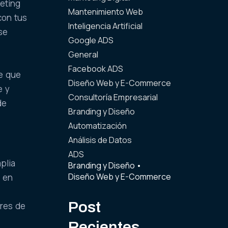
keting
Mantenimiento Web
con tus
Inteligencia Artificial
se
Google ADS
General
Facebook ADS
de que
Diseño Web y E-Commerce
e y
Consultoría Empresarial
de
Branding y Diseño
Automatización
Análisis de Datos
ADS
plia
Branding y Diseño
•
Diseño Web y E-Commerce
a en
Post
ores de
Recientes