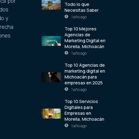
aca por
Todo lo que
ados
Necesitas Saber
1 año ago
do y
trecha
Top 10 Mejores
Agencias de
iones
Marketing Digital en
Morelia, Michoacán
1 año ago
Top 10 Agencias de
marketing digital en
Michoacán para
empresas en 2025
1 año ago
Top 10 Servicios
Digitales para
Empresas en
Morelia, Michoacán
1 año ago