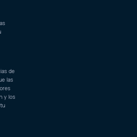
tas
u
cias de
ue las
tores
n y los
 tu