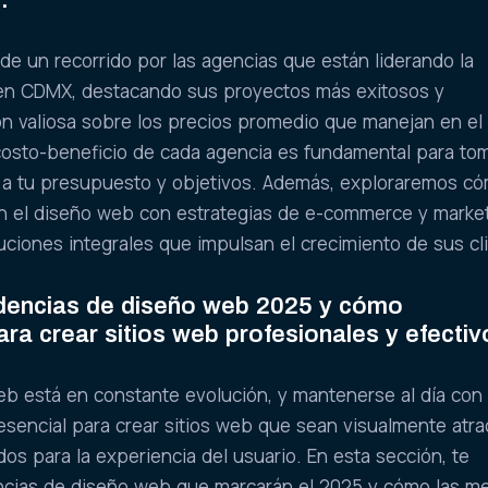
.
de un recorrido por las agencias que están liderando la
l en CDMX, destacando sus proyectos más exitosos y
ón valiosa sobre los precios promedio que manejan en el
costo-beneficio de cada agencia es fundamental para to
e a tu presupuesto y objetivos. Además, exploraremos c
an el diseño web con estrategias de e-commerce y marke
luciones integrales que impulsan el crecimiento de sus cl
dencias de diseño web 2025 y cómo
ra crear sitios web profesionales y efectiv
b está en constante evolución, y mantenerse al día con 
esencial para crear sitios web que sean visualmente atra
os para la experiencia del usuario. En esta sección, te
ncias de diseño web que marcarán el 2025 y cómo las m