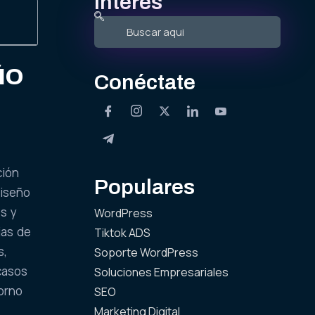
interés
ÑO
Conéctate
ción
Populares
diseño
es y
WordPress
ias de
Tiktok ADS
s,
Soporte WordPress
 casos
Soluciones Empresariales
orno
SEO
Marketing Digital