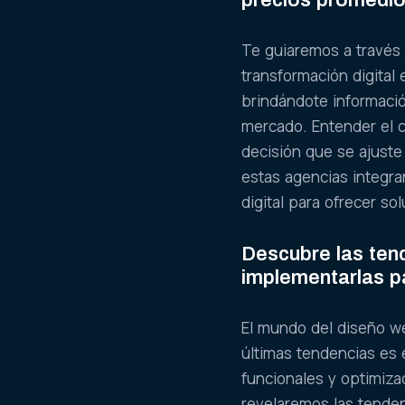
precios promedio
Te guiaremos a través 
transformación digita
brindándote informaci
mercado. Entender el 
decisión que se ajust
estas agencias integr
digital para ofrecer so
Descubre las ten
implementarlas pa
El mundo del diseño we
últimas tendencias es 
funcionales y optimizad
revelaremos las tende