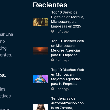
Recientes
Top 10 Servicios
Digitales en Morelia,
Michoacán para
Empresas en 2025
1 año ago
mar una
ómo
Top 10 Diseños Web
en Michoacán:
ting
Mejores Agencias
ientes.
para tu Empresa
1 año ago
Top 10 Diseños Web
en Michoacán:
os.
Mejores Agencias
para tu Empresa
las
1 año ago
ctivos,
Tendencias de
Automatización con
IA en Zamora,
ejores