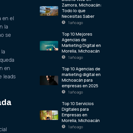
Zamora, Michoacán:
Todo lo que
Necesitas Saber
 en el
1 año ago
n la
Top 10 Mejores
no se
Agencias de
Marketing Digital en
Morelia, Michoacán
 la
1 año ago
úsqueda
an en
Top 10 Agencias de
marketing digital en
e leads
Michoacán para
empresas en 2025
1 año ago
ada
Top 10 Servicios
Digitales para
Empresas en
Morelia, Michoacán
1 año ago
ial