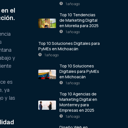
1 año ago
 en el
Top 10 Tendencias
cción.
de Marketing Digital
en Morelia para 2025
1 año ago
encia
s
Top 10 Soluciones Digitales para
PyMEs en Michoacán
entana
1 año ago
abajo y
liente
Top 10 Soluciones
Digitales para PyMEs
en Michoacán
rce es
1 año ago
e, ya
Top 10 Agencias de
o y las
Marketing Digital en
Monterrey para
Empresas en 2025
1 año ago
lidad
Diseño Web en