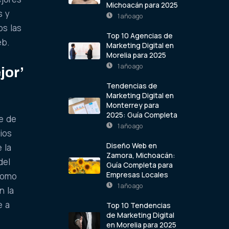
Michoacán para 2025
s y
1 año ago
os las
Top 10 Agencias de
eb.
Marketing Digital en
Morelia para 2025
1 año ago
jor’
Tendencias de
Marketing Digital en
Monterrey para
2025: Guía Completa
e de
1 año ago
ios
Diseño Web en
 la
Zamora, Michoacán:
del
Guía Completa para
Empresas Locales
 como
1 año ago
n la
e a
Top 10 Tendencias
de Marketing Digital
en Morelia para 2025