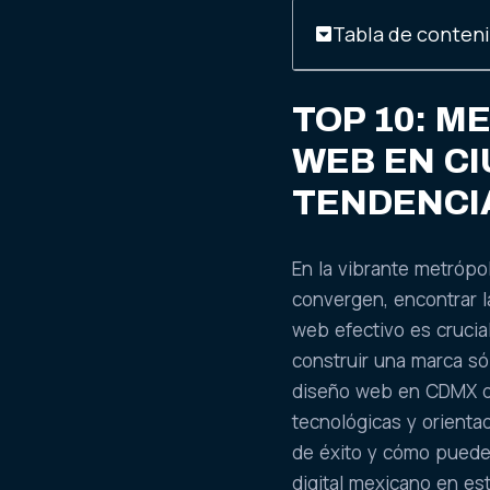
Tabla de conten
TOP 10: M
WEB EN CI
TENDENCI
En la vibrante metrópol
convergen, encontrar l
web efectivo es crucia
construir una marca só
diseño web en CDMX qu
tecnológicas y orienta
de éxito y cómo pueden
digital mexicano en es