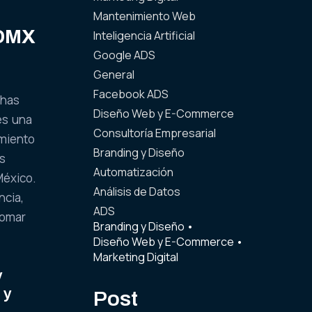
Mantenimiento Web
CDMX
Inteligencia Artificial
Google ADS
General
Facebook ADS
 has
Diseño Web y E-Commerce
es una
Consultoría Empresarial
amiento
Branding y Diseño
as
Automatización
México.
Análisis de Datos
ncia,
ADS
tomar
Branding y Diseño
•
Diseño Web y E-Commerce
•
Marketing Digital
y
 y
Post