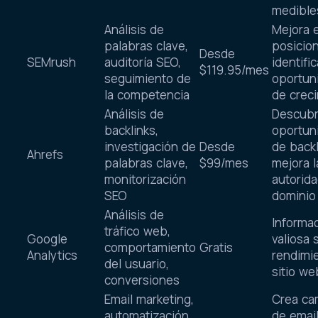
medible
Análisis de
Mejora e
palabras clave,
posicio
Desde
SEMrush
auditoría SEO,
identific
$119.95/mes
seguimiento de
oportun
la competencia
de crec
Análisis de
Descub
backlinks,
oportun
investigación de
Desde
de backl
Ahrefs
palabras clave,
$99/mes
mejora l
monitorización
autorida
SEO
dominio
Análisis de
Informa
tráfico web,
Google
valiosa 
comportamiento
Gratis
Analytics
rendimi
del usuario,
sitio we
conversiones
Email marketing,
Crea c
automatización
de emai