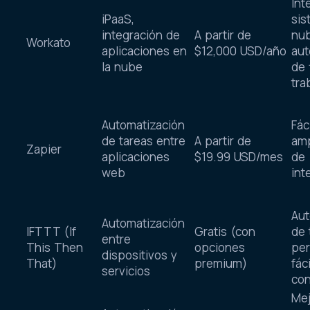
Int
iPaaS,
sis
integración de
A partir de
nub
Workato
aplicaciones en
$12,000 USD/año
aut
la nube
de 
tra
Automatización
Fác
de tareas entre
A partir de
amp
Zapier
aplicaciones
$19.99 USD/mes
de
web
int
Aut
Automatización
IFTTT (If
Gratis (con
de 
entre
This Then
opciones
per
dispositivos y
That)
premium)
fác
servicios
con
Mej