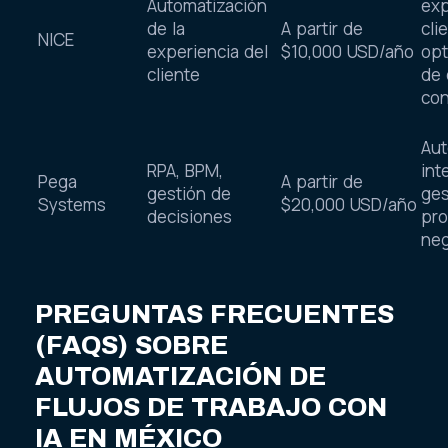
Automatización
exp
de la
A partir de
cli
NICE
experiencia del
$10,000 USD/año
opt
cliente
de 
con
Aut
RPA, BPM,
int
Pega
A partir de
gestión de
ges
Systems
$20,000 USD/año
decisiones
pro
neg
PREGUNTAS FRECUENTES
(FAQS) SOBRE
AUTOMATIZACIÓN DE
FLUJOS DE TRABAJO CON
IA EN MÉXICO