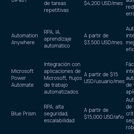
de tareas
$4,200 USD/mes
red
repetitivas
err
Aut
RPA, IA,
Automation
A partir de
int
aprendizaje
Anywhere
$3,500 USD/mes
mej
automático
efi
Integración con
Fác
Microsoft
aplicaciones de
int
A partir de $15
Power
Microsoft, flujos
aut
USD/usuario/mes
Automate
de trabajo
de 
automatizados
apl
Aut
RPA, alta
de 
A partir de
Blue Prism
seguridad,
crí
$15,000 USD/año
escalabilidad
seg
rob