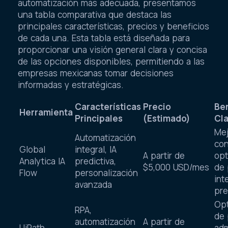
automatización más adecuada, presentamos
una tabla comparativa que destaca las
principales características, precios y beneficios
de cada una. Esta tabla está diseñada para
proporcionar una visión general clara y concisa
de las opciones disponibles, permitiendo a las
empresas mexicanas tomar decisiones
informadas y estratégicas.
Características
Precio
Ben
Herramienta
Principales
(Estimado)
Cl
Mej
Automatización
con
Global
integral, IA
A partir de
opt
Analytica IA
predictiva,
$5,000 USD/mes
de 
Flow
personalización
int
avanzada
pre
Opt
RPA,
de 
automatización
A partir de
UiPath
adm