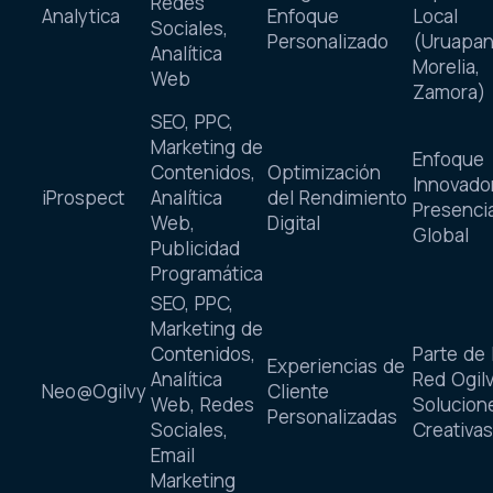
Redes
Analytica
Enfoque
Local
Sociales,
Personalizado
(Uruapan
Analítica
Morelia,
Web
Zamora)
SEO, PPC,
Marketing de
Enfoque
Contenidos,
Optimización
Innovador
iProspect
Analítica
del Rendimiento
Presenci
Web,
Digital
Global
Publicidad
Programática
SEO, PPC,
Marketing de
Contenidos,
Parte de 
Experiencias de
Analítica
Red Ogilv
Neo@Ogilvy
Cliente
Web, Redes
Solucion
Personalizadas
Sociales,
Creativas
Email
Marketing