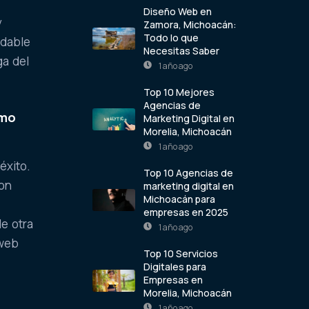
Diseño Web en
y
Zamora, Michoacán:
Todo lo que
adable
Necesitas Saber
ga del
1 año ago
Top 10 Mejores
Agencias de
smo
Marketing Digital en
Morelia, Michoacán
1 año ago
éxito.
Top 10 Agencias de
con
marketing digital en
Michoacán para
empresas en 2025
de otra
1 año ago
 web
Top 10 Servicios
Digitales para
Empresas en
Morelia, Michoacán
1 año ago