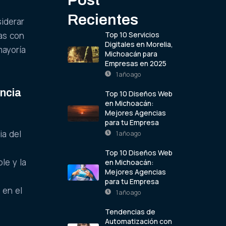
Recientes
siderar
Top 10 Servicios
eas con
Digitales en Morelia,
mayoría
Michoacán para
Empresas en 2025
1 año ago
ncia
Top 10 Diseños Web
en Michoacán:
Mejores Agencias
para tu Empresa
ia del
1 año ago
Top 10 Diseños Web
le y la
en Michoacán:
Mejores Agencias
para tu Empresa
 en el
1 año ago
Tendencias de
Automatización con