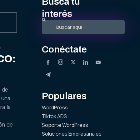
Busca tu
interés
5
Conéctate
CO:
d de
Populares
 una
ra la
WordPress
l
Tiktok ADS
ión de
Soporte WordPress
Soluciones Empresariales