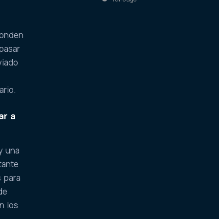
ponden
 pasar
viado
y
ario.
ar a
y una
tante
s para
de
n los