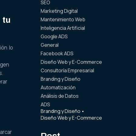
SEO
Marketing Digital
 tu
Mantenimiento Web
Inteligencia Artificial
Google ADS
General
ión lo
Facebook ADS
Diseño Web y E-Commerce
agen
Consultoría Empresarial
s.
Branding y Diseño
erar
Automatización
Análisis de Datos
ADS
Branding y Diseño
•
Diseño Web y E-Commerce
arcar
Post