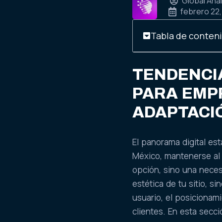
Global Anal
febrero 22
Tabla de conten
TENDENCIA
PARA EMPR
ADAPTACIÓ
El panorama digital es
México, mantenerse al
opción, sino una nece
estética de tu sitio, s
usuario, el posicionami
clientes. En esta secc