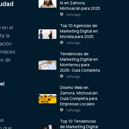
IA en Zamora,
iudad
Michoacán para 2025
1 año ago
Top 10 Agencias de
 en el
Marketing Digital en
ta la
Morelia para 2025
1 año ago
ración
enlaces
Tendencias de
Marketing Digital en
os de
Monterrey para
2025: Guía Completa
1 año ago
el
Diseño Web en
Zamora, Michoacán:
Guía Completa para
Empresas Locales
1 año ago
a
na
Top 10 Tendencias
de Marketing Digital
vo que