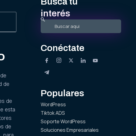
Busca tu
interés
Conéctate
O
 de
d de
Populares
des de
WordPress
ue esta
Tiktok ADS
otores
Soporte WordPress
os de
Soluciones Empresariales
, para