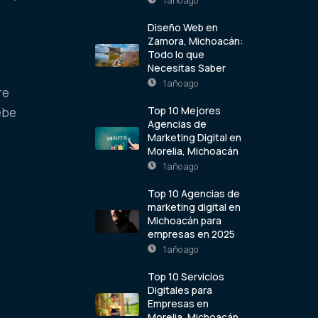
1 año ago
Diseño Web en
Zamora, Michoacán:
Todo lo que
Necesitas Saber
1 año ago
re
Top 10 Mejores
ebe
Agencias de
Marketing Digital en
Morelia, Michoacán
1 año ago
Top 10 Agencias de
marketing digital en
Michoacán para
empresas en 2025
1 año ago
,
Top 10 Servicios
Digitales para
Empresas en
Morelia, Michoacán