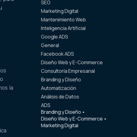
SEO
u
Marketing Digital
Mantenimiento Web
Inteligencia Artificial
n
Google ADS
General
Facebook ADS
n
Diseño Web y E-Commerce
los
Consultoría Empresarial
do
Branding y Diseño
mos la
Automatización
Análisis de Datos
ADS
Branding y Diseño
•
Diseño Web y E-Commerce
•
Marketing Digital
ica