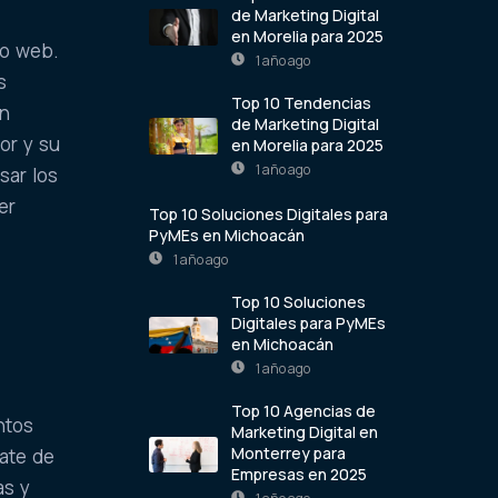
de Marketing Digital
en Morelia para 2025
ño web.
1 año ago
s
Top 10 Tendencias
un
de Marketing Digital
dor y su
en Morelia para 2025
1 año ago
sar los
er
Top 10 Soluciones Digitales para
PyMEs en Michoacán
1 año ago
Top 10 Soluciones
Digitales para PyMEs
en Michoacán
1 año ago
Top 10 Agencias de
ntos
Marketing Digital en
Monterrey para
ate de
Empresas en 2025
as y