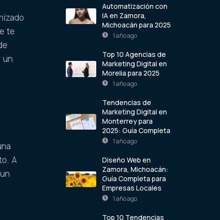
Automatización con
IA en Zamora,
imizado
Michoacán para 2025
e te
1 año ago
de
Top 10 Agencias de
r un
Marketing Digital en
Morelia para 2025
1 año ago
Tendencias de
Marketing Digital en
Monterrey para
2025: Guía Completa
1 año ago
una
to. A
Diseño Web en
Zamora, Michoacán:
 un
Guía Completa para
Empresas Locales
1 año ago
Top 10 Tendencias