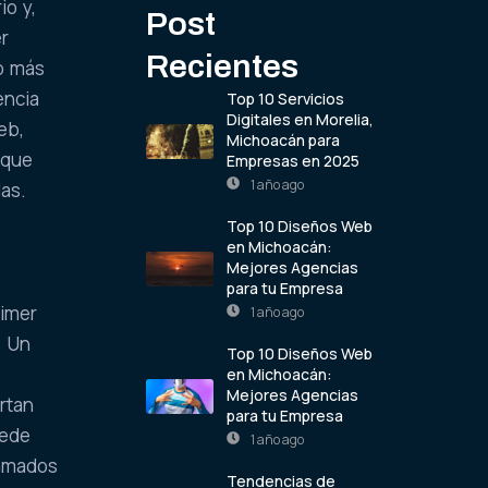
io y,
Post
er
Recientes
lo más
encia
Top 10 Servicios
Digitales en Morelia,
eb,
Michoacán para
 que
Empresas en 2025
1 año ago
as.
Top 10 Diseños Web
en Michoacán:
Mejores Agencias
para tu Empresa
rimer
1 año ago
. Un
Top 10 Diseños Web
en Michoacán:
Mejores Agencias
rtan
para tu Empresa
uede
1 año ago
lamados
Tendencias de