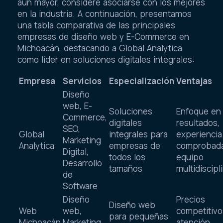
aún mayor, considere asociarse con los mejores
en la industria. A continuación, presentamos
una tabla comparativa de las principales
empresas de diseño web y E-Commerce en
Michoacán, destacando a Global Analytica
como líder en soluciones digitales integrales:
Empresa
Servicios
Especialización
Ventajas
Diseño
web, E-
Soluciones
Enfoque en
Commerce,
digitales
resultados,
SEO,
Global
integrales para
experiencia
Marketing
Analytica
empresas de
comprobada
Digital,
todos los
equipo
Desarrollo
tamaños
multidiscipl
de
Software
Diseño
Precios
Diseño web
Web
web,
competitivo
para pequeñas
Michoacán
Marketing
atención