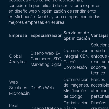
considere la posibilidad de contratar a expertos
en diseño web y optimización de rendimiento
en Michoacán. Aquí hay una comparación de las
mejores empresas en el área:
Servicios de
Empresa
Especialización
Ventajas
optimización
Solucion
Optimización
medida,
Diseño Web, E-
Global
integral, CDN,
enfoque 
Commerce, SEO,
Analytica
Caché,
resultado
Marketing Digital
Compresión
soporte
técnico
Optimización
Precios
Web
de imágenes,
accesible
Solutions
Diseño Web
Minificación
atención
Michoacán
de código
personal
Optimización
Diseños
Pixel
Diseño Gráfico y
básica,
creativos