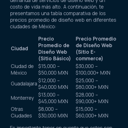
demanda de servicios de diseño web y un
costo de vida más alto. A continuación, te
presentamos una tabla comparativa de los
precios promedio de diseño web en diferentes
ciudades de México:
Precio
Precio Promedio
Promedio de
de Diseño Web
Ciudad
Diseño Web
(Sitio E-
(Sitio Básico)
commerce)
Ciudad de
$15,000 –
$30,000 –
México
$50,000 MXN
$100,000+ MXN
$12,000 –
$25,000 –
Guadalajara
$40,000 MXN
$80,000+ MXN
$13,000 –
$28,000 –
Monterrey
$45,000 MXN
$90,000+ MXN
Otras
$8,000 –
$15,000 –
Ciudades
$30,000 MXN
$60,000+ MXN
Es importante tener en cuenta que estos son