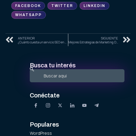
FACEBOOK
TWITTER
LINKEDIN
WHATSAPP
ANTERIOR
SIGUIENTE
¿Cuánto cuesta un servicio SEO en Ciudad de México? Guía Completa 2025
Mejores Estrategias de Marketing Digital para Empresas en Uruapan, Michoacán
Busca tu interés
Conéctate
Populares
WordPress