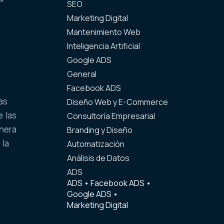
SEO
Marketing Digital
Mantenimiento Web
Inteligencia Artificial
Google ADS
General
Facebook ADS
as
Diseño Web y E-Commerce
e las
Consultoría Empresarial
anera
Branding y Diseño
 la
Automatización
Análisis de Datos
ADS
ADS
•
Facebook ADS
•
Google ADS
•
Marketing Digital