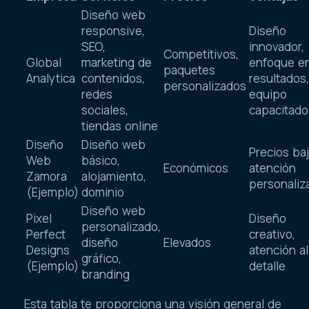
Diseño web
responsive,
Diseño
SEO,
innovador,
Competitivos,
Global
marketing de
enfoque e
paquetes
Analytica
contenidos,
resultados,
personalizados
redes
equipo
sociales,
capacitado
tiendas online
Diseño
Diseño web
Precios baj
Web
básico,
Económicos
atención
Zamora
alojamiento,
personaliz
(Ejemplo)
dominio
Diseño web
Pixel
Diseño
personalizado,
Perfect
creativo,
diseño
Elevados
Designs
atención al
gráfico,
(Ejemplo)
detalle
branding
Esta tabla te proporciona una visión general de