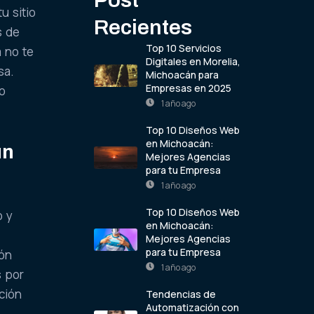
u sitio
Recientes
s de
Top 10 Servicios
a no te
Digitales en Morelia,
sa.
Michoacán para
Empresas en 2025
do
1 año ago
Top 10 Diseños Web
en Michoacán:
un
Mejores Agencias
para tu Empresa
1 año ago
Top 10 Diseños Web
o y
en Michoacán:
Mejores Agencias
para tu Empresa
ión
1 año ago
s por
ción
Tendencias de
Automatización con