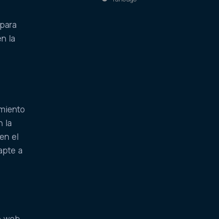
 para
n la
imiento
n la
en el
apte a
o web,