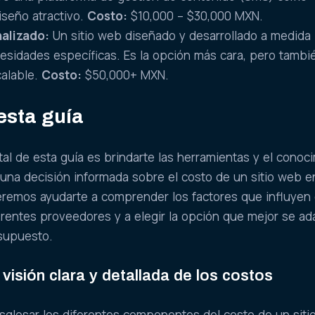
iseño atractivo.
Costo:
$10,000 – $30,000 MXN.
nalizado:
Un sitio web diseñado y desarrollado a medida
cesidades específicas. Es la opción más cara, pero tambié
calable.
Costo:
$50,000+ MXN.
esta guía
al de esta guía es brindarte las herramientas y el conoc
una decisión informada sobre el costo de un sitio web e
remos ayudarte a comprender los factores que influyen 
erentes proveedores y a elegir la opción que mejor se ad
supuesto.
visión clara y detallada de los costos
sglosar los diferentes componentes del costo de un siti