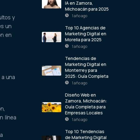
IA en Zamora,
Michoacán para 2025
1 año ago
ltos y
es un
Top 10 Agencias de
Marketing Digital en
ón en
Morelia para 2025
1 año ago
Tendencias de
Marketing Digital en
Monterrey para
2025: Guía Completa
 a una
1 año ago
Diseño Web en
Zamora, Michoacán:
Guía Completa para
ón,
Empresas Locales
n línea
1 año ago
Top 10 Tendencias
na
de Marketing Digital