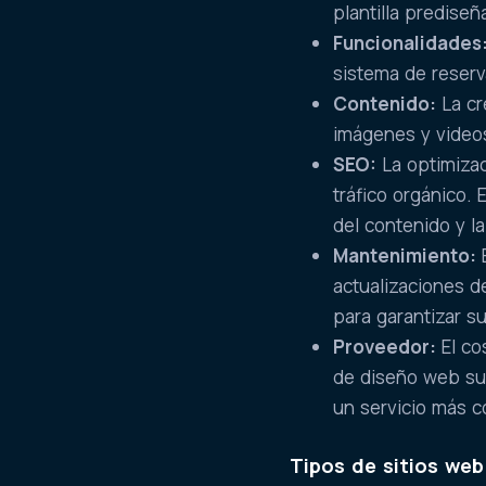
plantilla prediseñ
Funcionalidades
sistema de reserv
Contenido:
La cr
imágenes y videos
SEO:
La optimiza
tráfico orgánico. 
del contenido y l
Mantenimiento:
E
actualizaciones d
para garantizar s
Proveedor:
El co
de diseño web sue
un servicio más c
Tipos de sitios web