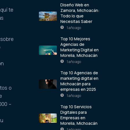
Diseño Web en
quí te
Zamora, Michoacán:
Todo lo que
us
Necesitas Saber
1 año ago
 sobre
Top 10 Mejores
Agencias de
e
Marketing Digital en
Morelia, Michoacán
1 año ago
ón
Top 10 Agencias de
marketing digital en
Michoacán para
tos o
empresas en 2025
e
1 año ago
000 –
Top 10 Servicios
Digitales para
Empresas en
tu
Morelia, Michoacán
1 año ago