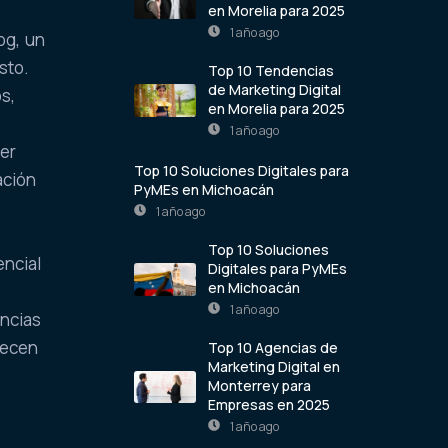
en Morelia para 2025
1 año ago
og, un
sto.
Top 10 Tendencias
de Marketing Digital
s,
en Morelia para 2025
1 año ago
er
Top 10 Soluciones Digitales para
ación
PyMEs en Michoacán
1 año ago
Top 10 Soluciones
encial
Digitales para PyMEs
en Michoacán
1 año ago
encias
recen
Top 10 Agencias de
Marketing Digital en
Monterrey para
Empresas en 2025
1 año ago