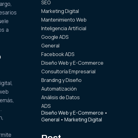
SEO
argo,
Marketing Digital
esarios
Mantenimiento Web
uele
Inteligencia Artificial
os a
Google ADS
General
Facebook ADS
o
Diseño Web y E-Commerce
Consultoría Empresarial
Branding y Diseño
gital,
Automatización
 web
Análisis de Datos
demás,
ADS
.
Diseño Web y E-Commerce
•
n,
General
•
Marketing Digital
rmite
Post