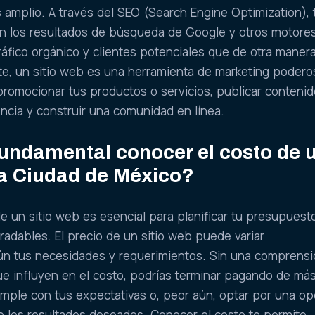
 amplio. A través del SEO (Search Engine Optimization), t
 los resultados de búsqueda de Google y otros motore
áfico orgánico y clientes potenciales que de otra maner
te, un sitio web es una herramienta de marketing podero
 promocionar tus productos o servicios, publicar conteni
encia y construir una comunidad en línea.
fundamental conocer el costo de 
la Ciudad de México?
 un sitio web es esencial para planificar tu presupuest
radables. El precio de un sitio web puede variar
gún tus necesidades y requerimientos. Sin una comprens
que influyen en el costo, podrías terminar pagando de má
mple con tus expectativas o, peor aún, optar por una op
e los resultados deseados. Conocer el costo te permite