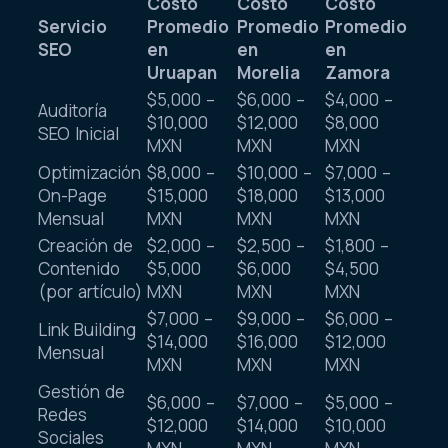
Costo
Costo
Costo
Servicio
Promedio
Promedio
Promedio
SEO
en
en
en
Uruapan
Morelia
Zamora
$5,000 –
$6,000 –
$4,000 –
Auditoría
$10,000
$12,000
$8,000
SEO Inicial
MXN
MXN
MXN
Optimización
$8,000 –
$10,000 –
$7,000 –
On-Page
$15,000
$18,000
$13,000
Mensual
MXN
MXN
MXN
Creación de
$2,000 –
$2,500 –
$1,800 –
Contenido
$5,000
$6,000
$4,500
(por artículo)
MXN
MXN
MXN
$7,000 –
$9,000 –
$6,000 –
Link Building
$14,000
$16,000
$12,000
Mensual
MXN
MXN
MXN
Gestión de
$6,000 –
$7,000 –
$5,000 –
Redes
$12,000
$14,000
$10,000
Sociales