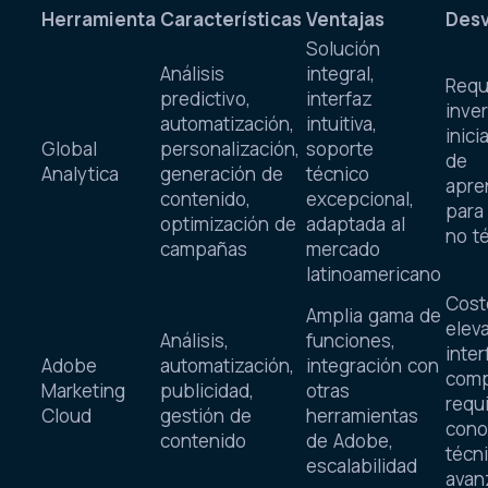
Herramienta
Características
Ventajas
Desv
Solución
Análisis
integral,
Requ
predictivo,
interfaz
inve
automatización,
intuitiva,
inici
Global
personalización,
soporte
de
Analytica
generación de
técnico
apre
contenido,
excepcional,
para
optimización de
adaptada al
no t
campañas
mercado
latinoamericano
Cost
Amplia gama de
elev
Análisis,
funciones,
inter
Adobe
automatización,
integración con
comp
Marketing
publicidad,
otras
requ
Cloud
gestión de
herramientas
cono
contenido
de Adobe,
técn
escalabilidad
avan