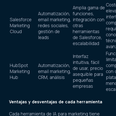
Cost
Amplia gama de
elev
Automatización,
funciones,
inter
Salesforce
email marketing,
integración con
comp
Marketing
redes sociales,
otras
requ
Cloud
gestión de
herramientas
cono
leads
de Salesforce,
técn
escalabilidad
avan
Func
Interfaz
limi
intuitiva, fácil
HubSpot
Automatización,
comp
de usar, precio
Marketing
email marketing,
con 
asequible para
Hub
CRM, análisis
plat
pequeñas
men
empresas
esca
Ventajas y desventajas de cada herramienta
Cada herramienta de IA para marketing tiene