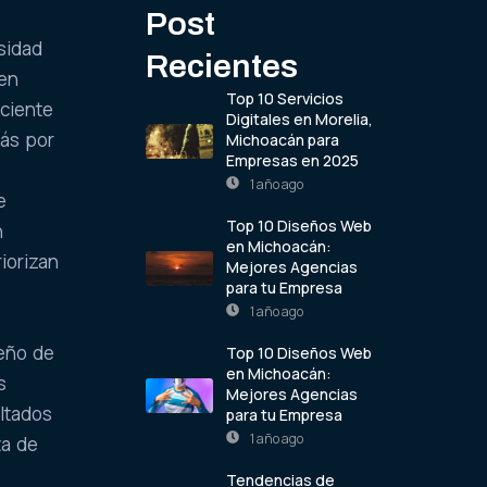
Post
sidad
Recientes
ien
Top 10 Servicios
eciente
Digitales en Morelia,
más por
Michoacán para
Empresas en 2025
1 año ago
e
Top 10 Diseños Web
n
en Michoacán:
iorizan
Mejores Agencias
para tu Empresa
1 año ago
eño de
Top 10 Diseños Web
en Michoacán:
s
Mejores Agencias
ltados
para tu Empresa
1 año ago
ta de
Tendencias de