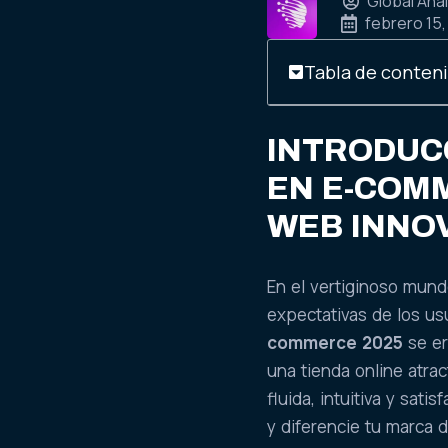
Global Anal
febrero 15
Tabla de conten
INTRODUCC
EN E-COMM
WEB INNO
En el vertiginoso mun
expectativas de los us
commerce 2025
se er
una tienda online atra
fluida, intuitiva y sati
y diferencie tu marca 