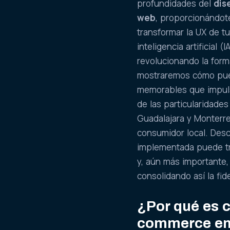
profundidades del
dis
web
, proporcionándot
transformar la UX de t
inteligencia artificial 
revolucionando la forma
mostraremos cómo pued
memorables que impuls
de las particularidade
Guadalajara y Monterr
consumidor local. Des
implementada puede tra
y, aún más importante,
consolidando así la fid
¿Por qué es c
commerce en