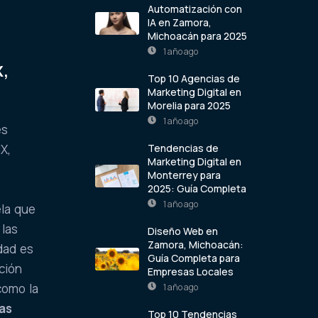
Automatización con
IA en Zamora,
Michoacán para 2025
1 año ago
X,
Top 10 Agencias de
Marketing Digital en
Morelia para 2025
1 año ago
es
Tendencias de
X,
Marketing Digital en
Monterrey para
2025: Guía Completa
1 año ago
ela que
 las
Diseño Web en
Zamora, Michoacán:
idad es
Guía Completa para
ación
Empresas Locales
como la
1 año ago
as
Top 10 Tendencias