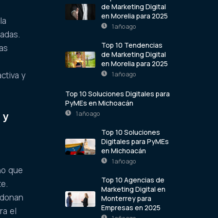
de Marketing Digital
en Morelia para 2025
la
1 año ago
radas.
Top 10 Tendencias
as
de Marketing Digital
en Morelia para 2025
ctiva y
1 año ago
Top 10 Soluciones Digitales para
PyMEs en Michoacán
1 año ago
 y
Top 10 Soluciones
Digitales para PyMEs
en Michoacán
1 año ago
ino que
Top 10 Agencias de
te.
Marketing Digital en
ndonan
Monterrey para
Empresas en 2025
ra el