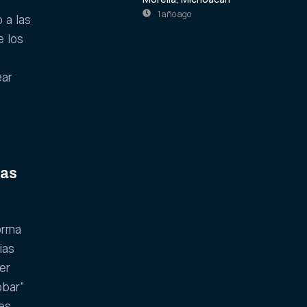
1 año ago
 a las
e los
ear
ias
orma
ias
er
obar”
es