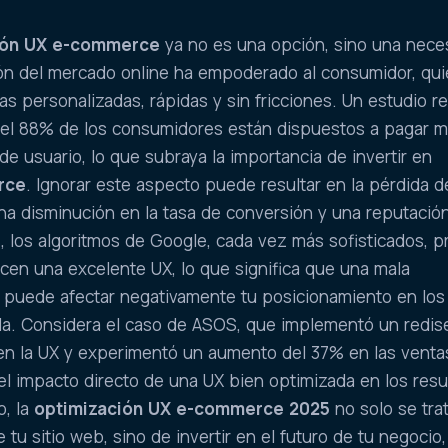
ión UX e-commerce
ya no es una opción, sino una nece
ión del mercado online ha empoderado al consumidor, qu
as personalizadas, rápidas y sin fricciones. Un estudio r
e el 88% de los consumidores están dispuestos a pagar 
de usuario, lo que subraya la importancia de invertir en
rce
. Ignorar este aspecto puede resultar en la pérdida d
una disminución en la tasa de conversión y una reputació
 los algoritmos de Google, cada vez más sofisticados, pr
ecen una excelente UX, lo que significa que una mala
o puede afectar negativamente tu posicionamiento en los
a. Considera el caso de ASOS, que implementó un redis
 en la UX y experimentó un aumento del 37% en las venta
l impacto directo de una UX bien optimizada en los resu
o, la
optimización UX e-commerce 2025
no solo se tra
e tu sitio web, sino de invertir en el futuro de tu negocio,