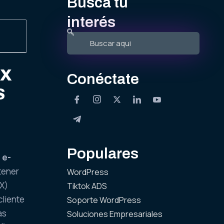
Busca tu
interés
UX
Conéctate
S
Populares
 e-
tener
WordPress
UX)
Tiktok ADS
cliente
Soporte WordPress
as
Soluciones Empresariales