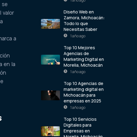
1 año ago
, se
Diseño Web en
 valor
Zamora, Michoacán:
na
Todo lo que
Necesitas Saber
1 año ago
marca a
Top 10 Mejores
Agencias de
ción
Marketing Digital en
a en la
Morelia, Michoacán
1 año ago
ión
se
Top 10 Agencias de
marketing digital en
Michoacán para
empresas en 2025
1 año ago
s
Top 10 Servicios
Digitales para
Empresas en
Morelia, Michoacán