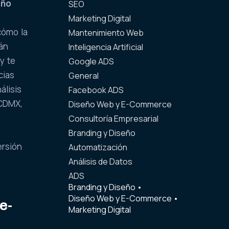
eño
SEO
Marketing Digital
cómo la
Mantenimiento Web
tán
Inteligencia Artificial
y te
Google ADS
cias
General
álisis
Facebook ADS
 CDMX,
Diseño Web y E-Commerce
Consultoría Empresarial
Branding y Diseño
ersión
Automatización
Análisis de Datos
ADS
Branding y Diseño
•
Diseño Web y E-Commerce
•
e-
Marketing Digital