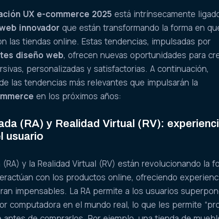
zación UX e-commerce 2025
está intrínsecamente ligado
 web innovador
que están transformando la forma en qu
on las tiendas online. Estas tendencias, impulsadas por
tes diseño web
, ofrecen nuevas oportunidades para cr
sivas, personalizadas y satisfactorias. A continuación,
de las tendencias más relevantes que impulsarán la
commerce
en los próximos años:
da (RA) y Realidad Virtual (RV): experienc
l usuario
(RA) y la Realidad Virtual (RV) están revolucionando la f
teractúan con los productos online, ofreciendo experienc
eran impensables. La RA permite a los usuarios superpon
r computadora en el mundo real, lo que les permite “pr
e antes de comprarlos. Por ejemplo, una tienda de muebl