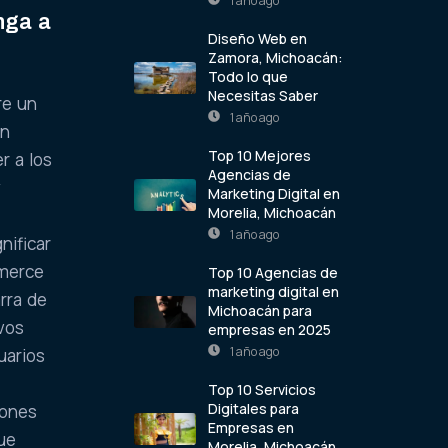
1 año ago
nga a
Diseño Web en
Zamora, Michoacán:
Todo lo que
Necesitas Saber
re un
1 año ago
Un
Top 10 Mejores
r a los
Agencias de
y
Marketing Digital en
Morelia, Michoacán
1 año ago
nificar
mmerce
Top 10 Agencias de
marketing digital en
rra de
Michoacán para
vos
empresas en 2025
1 año ago
uarios
y
Top 10 Servicios
Digitales para
iones
Empresas en
que
Morelia, Michoacán