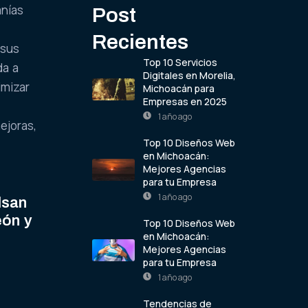
anías
Post
Recientes
 sus
Top 10 Servicios
da a
Digitales en Morelia,
imizar
Michoacán para
Empresas en 2025
1 año ago
ejoras,
Top 10 Diseños Web
en Michoacán:
Mejores Agencias
para tu Empresa
1 año ago
lsan
eón y
Top 10 Diseños Web
en Michoacán:
Mejores Agencias
para tu Empresa
1 año ago
Tendencias de