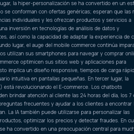
lugar, la hiper-personalización se ha convertido en un es
o se conforman con ofertas genéricas; esperan que las
cias individuales y les ofrezcan productos y servicios a
una inversión en tecnologías de análisis de datos y
es, así como la capacidad de adaptar la experiencia de
undo lugar, el auge del mobile commerce continúa impar
s utilizan sus smartphones para navegar y comprar onli
ommerce optimicen sus sitios web y aplicaciones para
Esto implica un diseño responsive, tiempos de carga rápi
rio intuitiva en pantallas pequeñas. En tercer lugar, la
 (IA) está revolucionando el E-commerce. Los chatbots
n brindar atención al cliente las 24 horas del día, los 7
reguntas frecuentes y ayudar a los clientes a encontrar 
n. La IA también puede utilizarse para personalizar las
ductos, optimizar los precios y detectar fraudes. En cu
ad se ha convertido en una preocupación central para muc