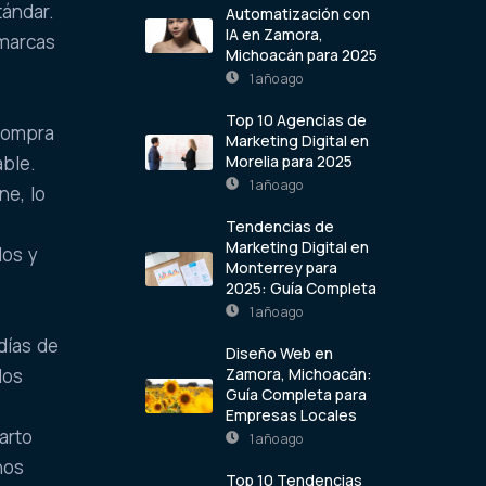
tándar.
Automatización con
IA en Zamora,
 marcas
Michoacán para 2025
1 año ago
Top 10 Agencias de
 compra
Marketing Digital en
Morelia para 2025
able.
1 año ago
ne, lo
Tendencias de
Marketing Digital en
dos y
Monterrey para
2025: Guía Completa
1 año ago
 días de
Diseño Web en
Zamora, Michoacán:
los
Guía Completa para
Empresas Locales
arto
1 año ago
hos
Top 10 Tendencias