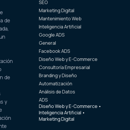
SEO
Marketing Digital
se
Mantenimiento Web
ia de
Inteligencia Artificial
ada,
Google ADS
 un
General
n
Facebook ADS
Diseño Web y E-Commerce
zación
Consultoría Empresarial
o
Branding y Diseño
ón de
Automatización
Análisis de Datos
s
ADS
as y
Diseño Web y E-Commerce
•
e
Inteligencia Artificial
•
ación
Marketing Digital
nte