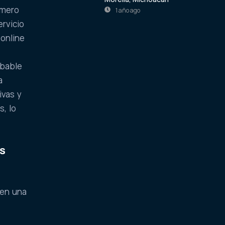
úmero
1 año ago
rvicio
 online
obable
a
ivas y
, lo
as
 en una