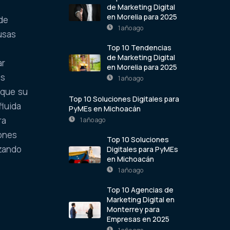
de Marketing Digital
en Morelia para 2025
ede
1 año ago
usas
Top 10 Tendencias
de Marketing Digital
ar
en Morelia para 2025
es
1 año ago
 que su
Top 10 Soluciones Digitales para
fluida
PyMEs en Michoacán
ra
1 año ago
iones
Top 10 Soluciones
izando
Digitales para PyMEs
en Michoacán
1 año ago
Top 10 Agencias de
Marketing Digital en
Monterrey para
Empresas en 2025