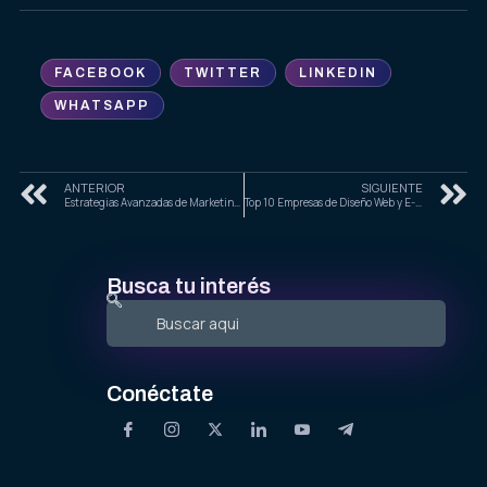
FACEBOOK
TWITTER
LINKEDIN
WHATSAPP
ANTERIOR
SIGUIENTE
Estrategias Avanzadas de Marketing Digital y SEO para 2025: Maximizando el Alcance y la Conversión
Top 10 Empresas de Diseño Web y E-Commerce en Guadalajara para 2025
Busca tu interés
Conéctate