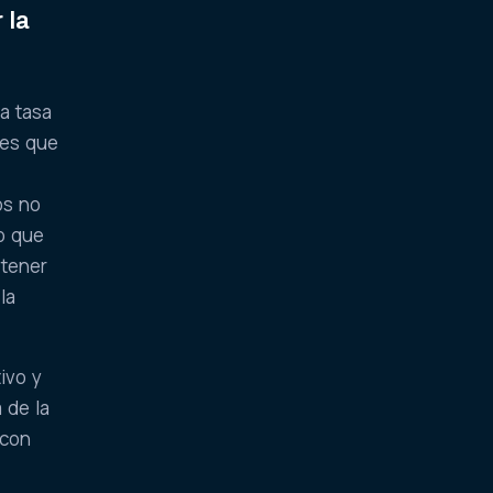
 la
a tasa
tes que
os no
 o que
etener
la
tivo y
 de la
 con