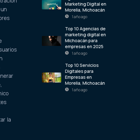
tración
Marketing Digital en
 un
Morelia, Michoacán
1 año ago
ores
Top 10 Agencias de
marketing digital en
e
Michoacán para
empresas en 2025
suarios
1 año ago
n
Top 10 Servicios
n
Digitales para
enerar
Empresas en
Morelia, Michoacán
,
1 año ago
nico
tes
ar la