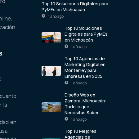
tro
Top 10 Soluciones Digitales para
PyMEs en Michoacán
1 año ago
nline,
ización
Top 10 Soluciones
Digitales para PyMEs
en Michoacán
1 año ago
s
Top 10 Agencias de
Marketing Digital en
Monterrey para
Empresas en 2025
a
1 año ago
Diseño Web en
 cuanto
Zamora, Michoacán:
 la
Todo lo que
Necesitas Saber
1 año ago
idad en
usa,
Top 10 Mejores
Agencias de