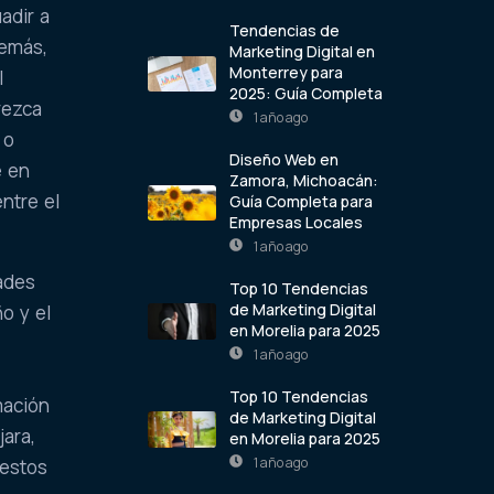
adir a
Tendencias de
demás,
Marketing Digital en
Monterrey para
l
2025: Guía Completa
rezca
1 año ago
 o
Diseño Web en
e en
Zamora, Michoacán:
ntre el
Guía Completa para
Empresas Locales
1 año ago
dades
Top 10 Tendencias
de Marketing Digital
o y el
en Morelia para 2025
1 año ago
Top 10 Tendencias
mación
de Marketing Digital
jara,
en Morelia para 2025
1 año ago
 estos