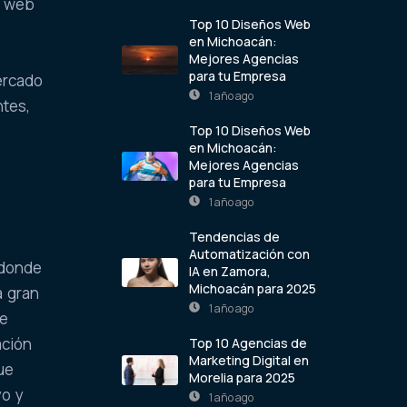
io web
Top 10 Diseños Web
en Michoacán:
Mejores Agencias
para tu Empresa
mercado
1 año ago
ntes,
Top 10 Diseños Web
en Michoacán:
Mejores Agencias
para tu Empresa
1 año ago
Tendencias de
Automatización con
 donde
IA en Zamora,
Michoacán para 2025
a gran
1 año ago
de
ación
Top 10 Agencias de
Marketing Digital en
ue
Morelia para 2025
vo y
1 año ago