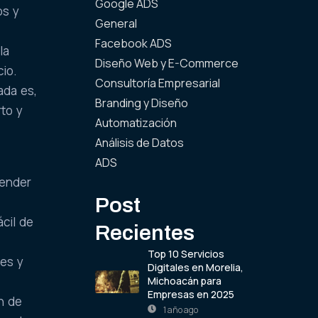
Google ADS
os y
General
Facebook ADS
la
Diseño Web y E-Commerce
cio.
Consultoría Empresarial
ada es,
Branding y Diseño
rto y
Automatización
Análisis de Datos
ADS
render
Post
ácil de
Recientes
Top 10 Servicios
les y
Digitales en Morelia,
Michoacán para
Empresas en 2025
n de
1 año ago