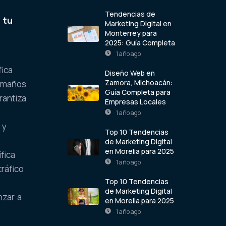
Tendencias de
 tu
Marketing Digital en
Monterrey para
2025: Guía Completa
1 año ago
fica
Diseño Web en
Zamora, Michoacán:
tamaños
Guía Completa para
rantiza
Empresas Locales
1 año ago
 y
Top 10 Tendencias
de Marketing Digital
en Morelia para 2025
fica
1 año ago
ráfico
Top 10 Tendencias
de Marketing Digital
nzar a
en Morelia para 2025
1 año ago