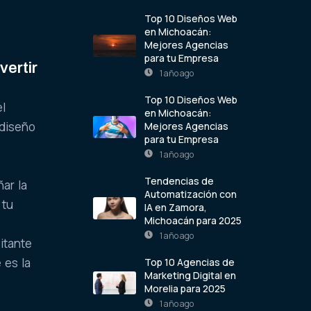
Top 10 Diseños Web
en Michoacán:
Mejores Agencias
para tu Empresa
vertir
1 año ago
Top 10 Diseños Web
el
en Michoacán:
 diseño
Mejores Agencias
para tu Empresa
1 año ago
Tendencias de
ñar la
Automatización con
 tu
IA en Zamora,
Michoacán para 2025
1 año ago
itante
 es la
Top 10 Agencias de
Marketing Digital en
Morelia para 2025
1 año ago