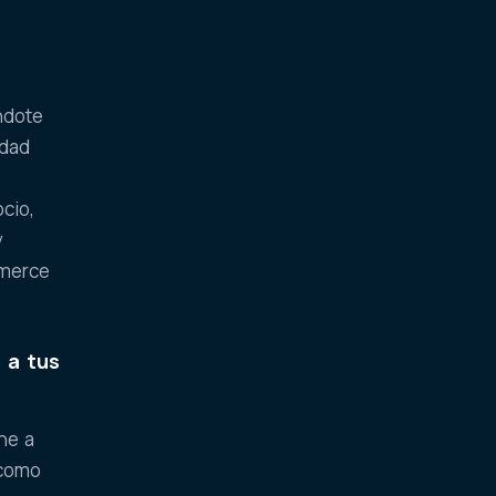
ndote
idad
cio,
y
mmerce
 a tus
ne a
 como