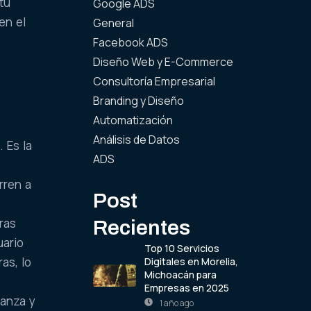
tu
Google ADS
en el
General
Facebook ADS
Diseño Web y E-Commerce
Consultoría Empresarial
Branding y Diseño
Automatización
Análisis de Datos
 Es la
ADS
rren a
Post
ras
Recientes
uario
Top 10 Servicios
as, lo
Digitales en Morelia,
Michoacán para
Empresas en 2025
ianza y
1 año ago