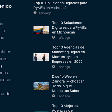
Top 10 Soluciones Digitales para
tenido
PyMEs en Michoacán
1 año ago
Top 10 Soluciones
io
Digitales para PyMEs
 la
en Michoacán
una
1 año ago
Top 10 Agencias de
olo es
Marketing Digital en
Monterrey para
ores
Empresas en 2025
g.
1 año ago
 más
Diseño Web en
roceso
Zamora, Michoacán:
Todo lo que
Necesitas Saber
aso de
1 año ago
Top 10 Mejores
Agencias de