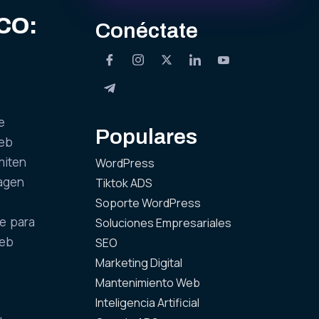
CO:
Conéctate
e
Populares
web
miten
WordPress
magen
Tiktok ADS
Soporte WordPress
ce para
Soluciones Empresariales
web
SEO
Marketing Digital
Mantenimiento Web
Inteligencia Artificial