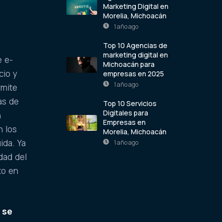
Marketing Digital en
Morelia, Michoacán
1 año ago
Top 10 Agencias de
marketing digital en
e e-
Michoacán para
cio y
empresas en 2025
1 año ago
rmite
as de
Top 10 Servicios
Digitales para
n
Empresas en
n los
Morelia, Michoacán
ida. Ya
1 año ago
dad del
to en
 se